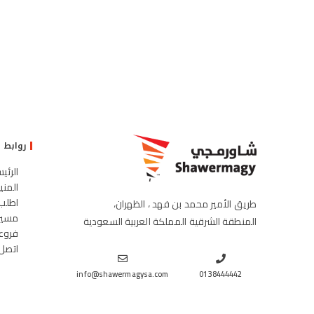
روابط س
الرئيس
المنيو
اطلب ا
طريق الأمير محمد بن فهد ، الظهران،
مسيرتن
المنطقة الشرقية المملكة العربية السعودية
فروعنا
اتصل ب
info@shawermagysa.com
0138444442