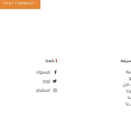
ريعة
تابعنا
ية
فيسبوك
تويتر
لان
انستقرام
ا
نا