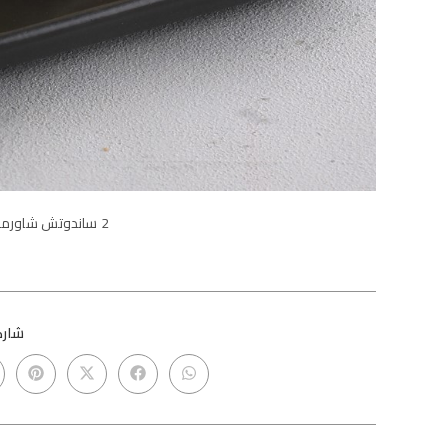
2 ساندوتش شاورما لحم صغير مع البطاطس والبيبسي
شاركه